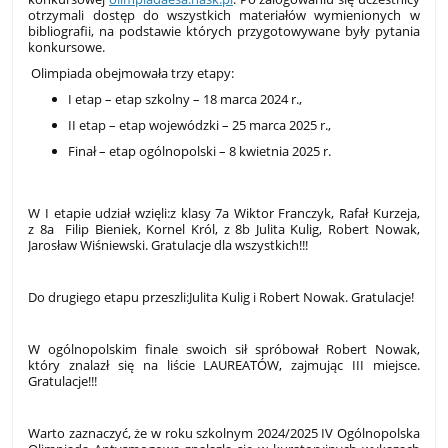
otrzymali dostęp do wszystkich materiałów wymienionych w
bibliografii, na podstawie których przygotowywane były pytania
konkursowe.
Olimpiada obejmowała trzy etapy:
I etap – etap szkolny – 18 marca 2024 r.,
II etap – etap wojewódzki – 25 marca 2025 r.,
Finał – etap ogólnopolski – 8 kwietnia 2025 r.
W I etapie udział wzięli:z klasy 7a Wiktor Franczyk, Rafał Kurzeja,
z 8a Filip Bieniek, Kornel Król, z 8b Julita Kulig, Robert Nowak,
Jarosław Wiśniewski. Gratulacje dla wszystkich!!!
Do drugiego etapu przeszli:Julita Kulig i Robert Nowak. Gratulacje!
W ogólnopolskim finale swoich sił spróbował Robert Nowak,
który znalazł się na liście LAUREATÓW, zajmując III miejsce.
Gratulacje!!!
Warto zaznaczyć, że w roku szkolnym 2024/2025 IV Ogólnopolska