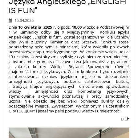
Języka Angielskiego „ENGLISH
IS FUN”
15.04.2025
Dnia
10 kwietnia 2025 r.
o godz.
10.00
w Szkole Podstawowej nr
1 w Kamienicy odbył się X Międzygminny Konkurs Języka
Angielskiego „English is fun”. Został zorganizowany dla uczniów
klas V-VIII z gminy Kamienica oraz Szczawa. Konkurs został
poprzedzony szkolnymi eliminacjami, które wyłoniły po dwóch
uczestników etapu międzygminnego. W konkursie wzięło udział
13 uczniów Uczestnicy zmierzyli się z czytaniem ze zrozumieniem,
z pytaniami z gramatyki i słownictwa jak również z pytaniami
z zakresu kultury Wielkiej Brytanii. Sprawdzono również
znajomość funkcji językowych. Celem konkursu było: rozwijanie
zainteresowania uczniów językiem angielskim, doskonalenie
umiejętności językowych, budzenie zainteresowań kulturą
i tradycją krajów anglojęzycznych, umożliwienie sprawdzenia
wiedzy i umiejętności oraz kompetencji językowych,
stymulowanie aktywności poznawczej i pracy samodzielnej
ucznia. Nie obeszło się bez walki, ponieważ punkty dzieliły
poszczególne miejsca. Zwysięzcom, wyróżnionym i uczestnikom
GRATULUJEMY i jesteśmy pełni podziwu wiedzy i umiejętności.
D.Ch