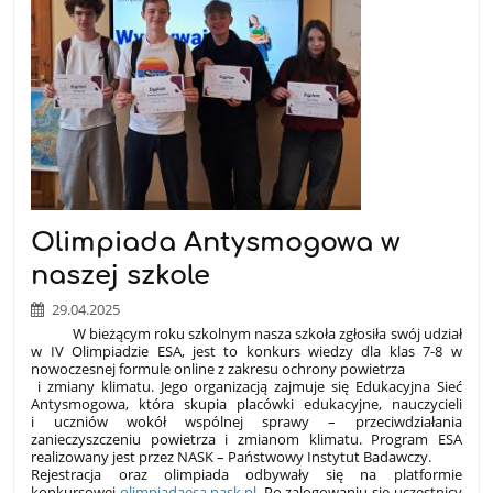
Olimpiada Antysmogowa w
naszej szkole
29.04.2025
W bieżącym roku szkolnym nasza szkoła zgłosiła swój udział
w IV Olimpiadzie ESA, jest to konkurs wiedzy dla klas 7-8 w
nowoczesnej formule online z zakresu ochrony powietrza
i zmiany klimatu.
Jego organizacją zajmuje się Edukacyjna Sieć
Antysmogowa, która skupia placówki edukacyjne, nauczycieli
i uczniów wokół wspólnej sprawy – przeciwdziałania
zanieczyszczeniu powietrza i zmianom klimatu. Program ESA
realizowany jest przez NASK – Państwowy Instytut Badawczy.
Rejestracja oraz olimpiada odbywały się na platformie
konkursowej
olimpiadaesa.nask.pl
. Po zalogowaniu się uczestnicy