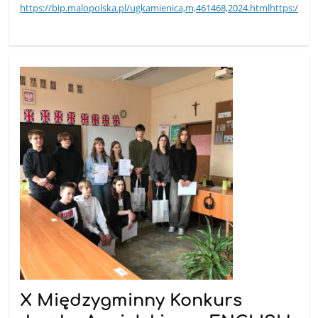
https://bip.malopolska.pl/ugkamienica,m,461468,2024.htmlhttps://bi
X Międzygminny Konkurs