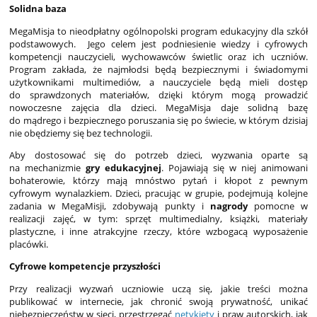
Solidna baza
MegaMisja to nieodpłatny ogólnopolski program edukacyjny dla szkół
podstawowych. Jego celem jest podniesienie wiedzy i cyfrowych
kompetencji nauczycieli, wychowawców świetlic oraz ich uczniów.
Program zakłada, że najmłodsi będą bezpiecznymi i świadomymi
użytkownikami multimediów, a nauczyciele będą mieli dostęp
do sprawdzonych materiałów, dzięki którym mogą prowadzić
nowoczesne zajęcia dla dzieci. MegaMisja daje solidną bazę
do mądrego i bezpiecznego poruszania się po świecie, w którym dzisiaj
nie obędziemy się bez technologii.
Aby dostosować się do potrzeb dzieci, wyzwania oparte są
na mechanizmie
gry edukacyjnej
. Pojawiają się w niej animowani
bohaterowie, którzy mają mnóstwo pytań i kłopot z pewnym
cyfrowym wynalazkiem. Dzieci, pracując w grupie, podejmują kolejne
zadania w MegaMisji, zdobywają punkty i
nagrody
pomocne w
realizacji zajęć, w tym: sprzęt multimedialny, książki, materiały
plastyczne, i inne atrakcyjne rzeczy, które wzbogacą wyposażenie
placówki.
Cyfrowe kompetencje przyszłości
Przy realizacji wyzwań uczniowie uczą się, jakie treści można
publikować w internecie, jak chronić swoją prywatność, unikać
niebezpieczeństw w sieci, przestrzegać
netykiety
i praw autorskich, jak