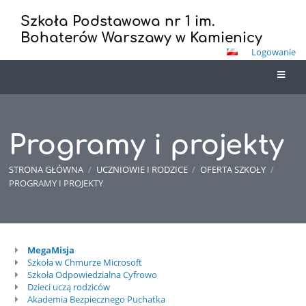
Szkoła Podstawowa nr 1 im.
Bohaterów Warszawy w Kamienicy
Logowanie
Programy i projekty
STRONA GŁÓWNA
/
UCZNIOWIE I RODZICE
/
OFERTA SZKOŁY
/
PROGRAMY I PROJEKTY
MegaMisja
Programy
Szkoła w Chmurze Microsoft
i
Szkoła Odpowiedzialna Cyfrowo
Dzieci uczą rodziców
projekty
Akademia Bezpiecznego Puchatka