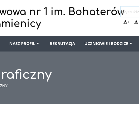
wowa nr 1 im. Bohaterów
amienicy
+
I
NASZ PROFIL
REKRUTACJA
UCZNIOWIE I RODZICE
raficzny
CZNY
y