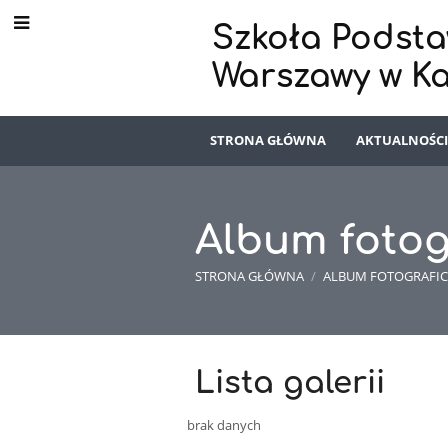
Szkoła Podsta
Warszawy w K
STRONA GŁÓWNA
AKTUALNOŚC
Album fotog
STRONA GŁÓWNA
/
ALBUM FOTOGRAFI
Album
Lista galerii
fotograficzn
brak danych