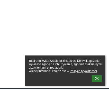
Ta strona wykorzystuje pliki cookies. Korzystając z niej 
wyrażasz zgodę na ich używanie, zgodnie z aktualnymi 
ustawieniami przeglądarki.

Więcej informacji znajdziesz w 
Polityce prywatności
.
OK
owanie