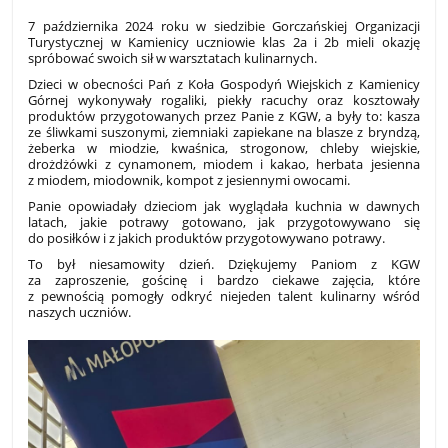
7 października 2024 roku w siedzibie Gorczańskiej Organizacji
Turystycznej w Kamienicy uczniowie klas 2a i 2b mieli okazję
spróbować swoich sił w warsztatach kulinarnych.
Dzieci w obecności Pań z Koła Gospodyń Wiejskich z Kamienicy
Górnej wykonywały rogaliki, piekły racuchy oraz kosztowały
produktów przygotowanych przez Panie z KGW, a były to: kasza
ze śliwkami suszonymi, ziemniaki zapiekane na blasze z bryndzą,
żeberka w miodzie, kwaśnica, strogonow, chleby wiejskie,
drożdżówki z cynamonem, miodem i kakao, herbata jesienna
z miodem, miodownik, kompot z jesiennymi owocami.
Panie opowiadały dzieciom jak wyglądała kuchnia w dawnych
latach, jakie potrawy gotowano, jak przygotowywano się
do posiłków i z jakich produktów przygotowywano potrawy.
To był niesamowity dzień.
Dziękujemy Paniom z KGW
za zaproszenie, gościnę i bardzo ciekawe zajęcia, które
z pewnością pomogły odkryć niejeden talent kulinarny wśród
naszych uczniów.