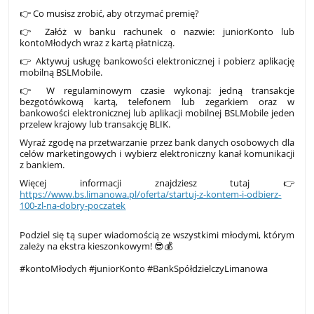
👉
Co musisz zrobić, aby otrzymać premię?
👉
Załóż w banku rachunek o nazwie: juniorKonto lub
kontoMłodych wraz z kartą płatniczą.
👉
Aktywuj usługę bankowości elektronicznej i pobierz aplikację
mobilną BSLMobile.
👉
W regulaminowym czasie wykonaj: jedną transakcje
bezgotówkową kartą, telefonem lub zegarkiem oraz w
bankowości elektronicznej lub aplikacji mobilnej BSLMobile jeden
przelew krajowy lub transakcję BLIK.
Wyraź zgodę na przetwarzanie przez bank danych osobowych dla
celów marketingowych i wybierz elektroniczny kanał komunikacji
z bankiem.
Więcej informacji znajdziesz tutaj
👉
https://www.bs.limanowa.pl/oferta/startuj-z-kontem-i-odbierz-
100-zl-na-dobry-poczatek
Podziel się tą super wiadomością ze wszystkimi młodymi, którym
zależy na ekstra kieszonkowym!
😎💰
#kontoMłodych #juniorKonto #BankSpółdzielczyLimanowa