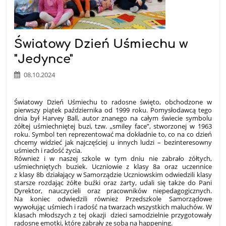
Światowy Dzień Uśmiechu w
"Jedynce"
08.10.2024
Światowy Dzień Uśmiechu to radosne święto, obchodzone w
pierwszy piątek października od 1999 roku. Pomysłodawcą tego
dnia był Harvey Ball, autor znanego na całym świecie symbolu
żółtej uśmiechniętej buzi, tzw. „smiley face”, stworzonej w 1963
roku. Symbol ten reprezentować ma dokładnie to, co na co dzień
chcemy widzieć jak najczęściej u innych ludzi – bezinteresowny
uśmiech i radość życia.
Również i w naszej szkole w tym dniu nie zabrało żółtych,
uśmiechniętych buziek. Uczniowie z klasy 8a oraz uczennice
z klasy 8b działający w Samorządzie Uczniowskim odwiedzili klasy
starsze rozdając żółte buźki oraz żarty, udali się także do Pani
Dyrektor, nauczycieli oraz pracowników niepedagogicznych.
Na koniec odwiedzili również Przedszkole Samorządowe
wywołując uśmiech i radość na twarzach wszystkich maluchów. W
klasach młodszych z tej okazji dzieci samodzielnie przygotowały
radosne emotki, które zabrały ze sobą na happening.