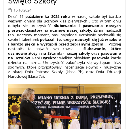
Święto Szkoły
15.10.2024
Dzień
11 października 2024 roku
w naszej szkole był bardzo
ważnym dniem dla uczniów klas pierwszych . Oto w tym dniu
odbyła się uroczystość
ślubowania i pasowania naszych
pierwszoklasistów na uczniów naszej szkoły.
Zanim nadszedł
ten uroczysty moment, nasi najmłodsi uczniowie pochwalili się
swoimi talentami:
pokazali to, czego nauczyli się już w szkole
i bardzo pięknie wystąpili przed zebranymi gośćmi.
Później
nastąpiła ta najważniejsza chwila –
ślubowanie, które
uczniowie złożyli na Sztandar naszej szkoły oraz pasowanie
na uczniów
. Pani
Dyrektor
wielkim ołówkiem
pasowała
każde
dziecko na ucznia. Uroczystość zakończyła się występami klas
sódmych, ktore przygotowały inscenizacje słowno - muzyczne
z okazji Dnia Patrona Szkoły (klasa 7b) oraz Dnia Edukacji
Narodowej (klasa 7a)
.