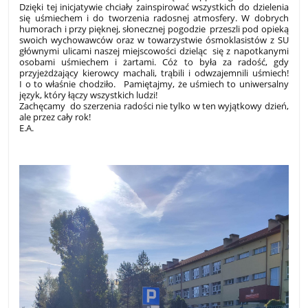
Dzięki tej inicjatywie chciały zainspirować wszystkich do dzielenia
się uśmiechem i do tworzenia radosnej atmosfery. W dobrych
humorach i przy pięknej, słonecznej pogodzie przeszli pod opieką
swoich wychowawców oraz w towarzystwie ósmoklasistów z SU
głównymi ulicami naszej miejscowości dzieląc się z napotkanymi
osobami uśmiechem i żartami. Cóż to była za radość, gdy
przyjeżdżający kierowcy machali, trąbili i odwzajemnili uśmiech!
I o to właśnie chodziło. Pamiętajmy, że uśmiech to uniwersalny
język, który łączy wszystkich ludzi!
Zachęcamy do szerzenia radości nie tylko w ten wyjątkowy dzień,
ale przez cały rok!
E.A.