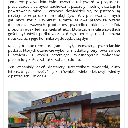
Tematem przewodnim było: poznanie roli pszczół w przyrodzie,
praca pszczelarza, życie i zachowania pszczoły miodnej oraz tajniki
powstawania miodu. Uczniowie dowiedzieli się, że pszczoły są
niezbędne w procesie produkcji żywności, przetrwania innych
gatunków roślin i zwierząt, a także, że owe pracowite owady
dostarczają ważnych produktów pszczelich takich jak miód,
propolis i wosk. Jedną z wielu atrakcji, która zaciekawiła wszystkich
gości był wielki podkurzacz, którego potężny miech można
naciskać, aż z jego kominka wydobędzie się dym.
Kolejnym punktem programu były warsztaty pszczelarskie
podczas których uczniowie wykonali mydełka glicerynowe, świece
i zawieszki z wosku pszczelego. Własnoręcznie wykonane
przedmioty każdy zabrał ze sobą do domu.
Ten wspaniały dzień dostarczył uczestnikom wycieczki, dużo
intensywnych przeżyć, jak również wiele ciekawej wiedzy
o pszczołach i miodzie.